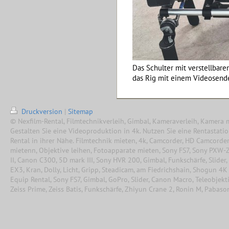
Das Schulter mit verstellbaren 
das Rig mit einem Videosende
Druckversion
|
Sitemap
© Nexfilm-Rental, Filmtechnikverleih, Gimbal, Kameraverleih, Kamera 
Gestalten Sie eine Videoproduktion in 4k. Nutzen Sie eine Rentastati
Rental in ihrer Nähe. Filmtechnik mieten, 4k, Camcorder, HD Camcorde
mietenn, Objektive leihen, Fotoapparate mieten, Sony FS7, Sony PXW-
II, Canon C300, 5D mark III, Sony HVR 200, Gimbal, Funkschärfe, Slider,
EX3, Kran, Dolly, Licht, Gripp, Steadicam, am Fiedrichshain, Shogun 4K
Equip Rental, Sony FS7, Gimbal, GoPro, Slider, Canon Macro, Teleobjekti
Zeiss Prime, Zeiss Batis, Funkschärfe, Zhiyun Crane 2, Ronin M, Pabas