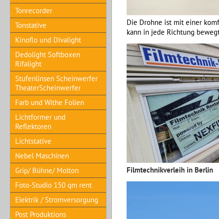
Tonrecorder
Die Drohne ist mit einer kom
Tonstative
kann in jede Richtung beweg
Kinoflo und Divalight
Dedolight Softboxen
Rifalight
Stufenlinsen Scheinwerfer
TheaterScheinwerfer
Farb und Withe Folien
Lichtformer und
Reflektoren
Lichtstative
Nebel Maschinen
Filmtechnikverleih in Berlin
Grip/ Bühne/ Molton
Foto-Studio 150 qm rent
Elektrik / Stromversorgung
Post Produktions