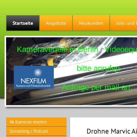
Startseite
Angebote
Neukunden
Jobs und 
Kameraverleih in Berlin Videoequip
bitte anrufen Tel:
Anfrage per mail an:
4k Kameras mieten
Drohne Marvic Ai
Streaming / Podcast