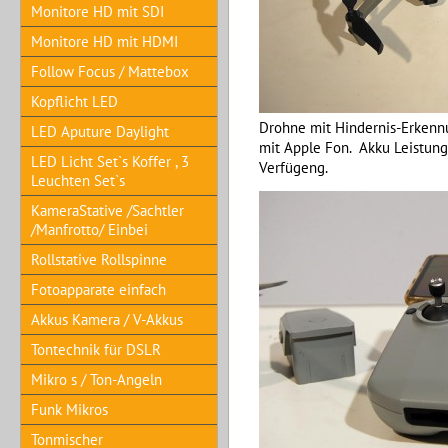
Monitore HD mit SDI
Monitore HD mit HDMI
Follow Focus / Mattebox
Kopflicht LED
Drohne mit Hindernis-Erkennu
LED Aputure Daylight
mit Apple Fon. Akku Leistung
LED Licht Set`s Koffer , 3
Verfügeng.
Leuchten Set`s
KameraStative /Sachtler
/Manfrotto/ Einbei
Rollstative Rollspinne
Fotoapparate einfach
Akkus Kamera / V-Akkus
Tontechnik für DSLR
Mikro s / Ton-Angeln
Funk Mikros
Tonmischer