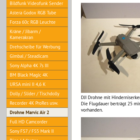
Bildfunk Videofunk Sender
Astera Godox RGB Tube
Forza 60c RGB Leuchte
Kräne / Jibarm /
Kamerakran
Drehscheibe für Werbung
Gimbal / Steadicam
Sony Alpha 4K 7s III
BM Black Magic 4K
URSA mini II 4,6 K
Dolly / Slider / Tischdolly
DJI Drohne mit Hinderniserk
Recorder 4K ProRes usw.
Die Flugdauer berträgt 25 min
vorhanden.
Drohne Marvic Air 2
Full HD Camcorder
Sony FS7 / FS5 Mark II