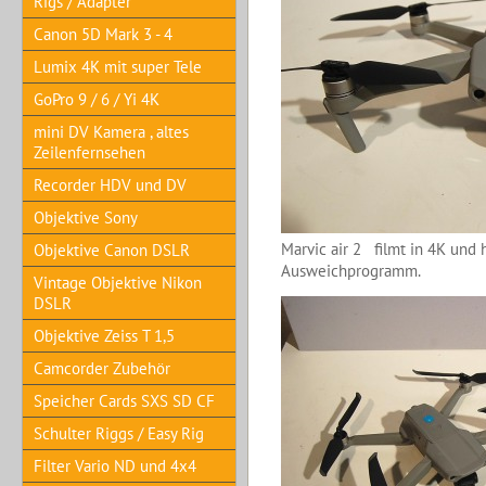
Rigs / Adapter
Canon 5D Mark 3 - 4
Lumix 4K mit super Tele
GoPro 9 / 6 / Yi 4K
mini DV Kamera , altes
Zeilenfernsehen
Recorder HDV und DV
Objektive Sony
Marvic air 2 filmt in 4K und 
Objektive Canon DSLR
Ausweichprogramm.
Vintage Objektive Nikon
DSLR
Objektive Zeiss T 1,5
Camcorder Zubehör
Speicher Cards SXS SD CF
Schulter Riggs / Easy Rig
Filter Vario ND und 4x4