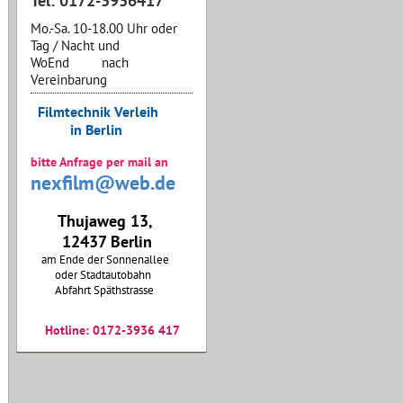
Tel: 0172-3936417
Mo.-Sa. 10-18.00 Uhr oder
Tag / Nacht und
WoEnd nach
Vereinbarung
Filmtechnik Verleih
in Berlin
bitte Anfrage per mail an
nexfilm@web.de
Thujaweg 13,
12437 Berlin
am Ende der Sonnenallee
oder Stadtautobahn
Abfahrt Späthstrasse
Hotline: 0172-3936 417