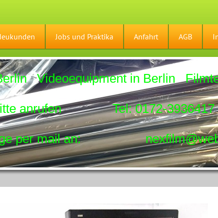
Neukunden
Jobs und Praktika
Anfahrt
AGB
I
rlin Videoequipment in Berlin Filmte
fen Tel: 0172-393641
 mail an: nexfilm@web.