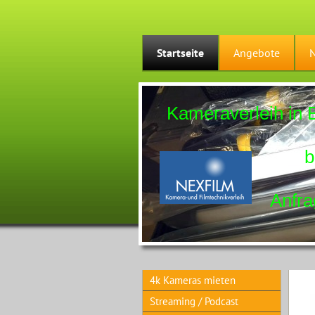
Startseite
Angebote
Kameraverleih in Be
bitte anru
Anfrage per
4k Kameras mieten
Streaming / Podcast