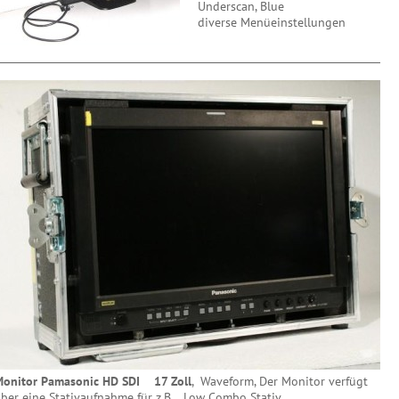
Underscan, Blue
diverse Menüeinstellungen
onitor Pamasonic HD SDI 17 Zoll
, Waveform, Der Monitor verfügt
ber eine Stativaufnahme für z.B. Low Combo Stativ.