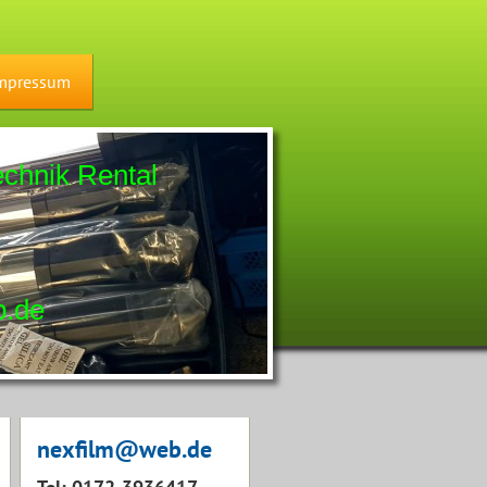
mpressum
chnik Rental
7
de
nexfilm@web.de