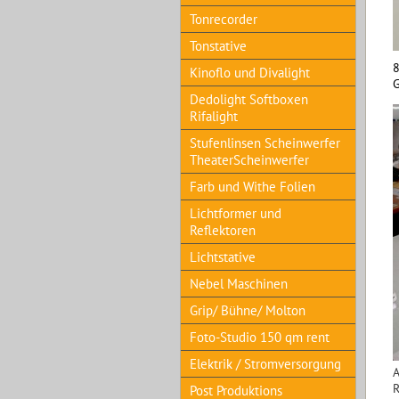
Tonrecorder
Tonstative
8
Kinoflo und Divalight
G
Dedolight Softboxen
Rifalight
Stufenlinsen Scheinwerfer
TheaterScheinwerfer
Farb und Withe Folien
Lichtformer und
Reflektoren
Lichtstative
Nebel Maschinen
Grip/ Bühne/ Molton
Foto-Studio 150 qm rent
Elektrik / Stromversorgung
A
R
Post Produktions