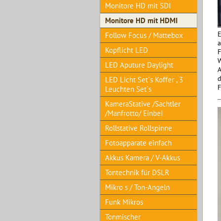
Monitore HD mit SDI
Monitore HD mit HDMI
E
Follow Focus / Mattebox
a
Kopflicht LED
F
W
LED Aputure Daylight
A
d
LED Licht Set`s Koffer , 3
F
Leuchten Set`s
KameraStative /Sachtler
/Manfrotto/ Einbei
Rollstative Rollspinne
Fotoapparate einfach
Akkus Kamera / V-Akkus
Tontechnik für DSLR
Mikro s / Ton-Angeln
Funk Mikros
Tonmischer