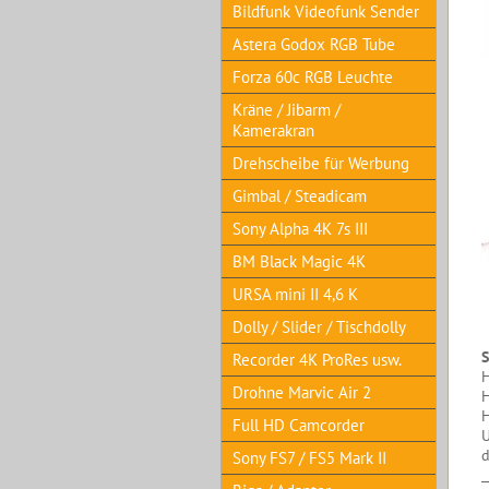
Bildfunk Videofunk Sender
Astera Godox RGB Tube
Forza 60c RGB Leuchte
Kräne / Jibarm /
Kamerakran
Drehscheibe für Werbung
Gimbal / Steadicam
Sony Alpha 4K 7s III
BM Black Magic 4K
URSA mini II 4,6 K
Dolly / Slider / Tischdolly
S
Recorder 4K ProRes usw.
Drohne Marvic Air 2
H
Full HD Camcorder
U
d
Sony FS7 / FS5 Mark II