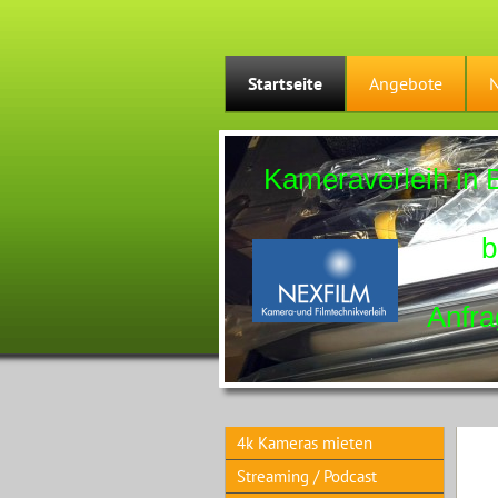
Startseite
Angebote
Kameraverleih in Be
bitte anru
Anfrage per
4k Kameras mieten
Streaming / Podcast