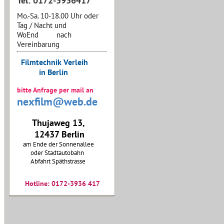
Tel: 0172-3936417
Mo.-Sa. 10-18.00 Uhr oder
Tag / Nacht und
WoEnd nach
Vereinbarung
Filmtechnik Verleih
in Berlin
bitte Anfrage per mail an
nexfilm@web.de
Thujaweg 13,
12437 Berlin
am Ende der Sonnenallee
oder Stadtautobahn
Abfahrt Späthstrasse
Hotline: 0172-3936 417