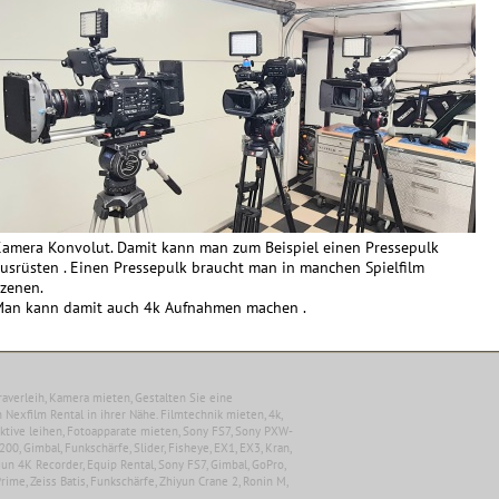
amera Konvolut. Damit kann man zum Beispiel einen Pressepulk
usrüsten . Einen Pressepulk braucht man in manchen Spielfilm
zenen.
an kann damit auch 4k Aufnahmen machen .
raverleih, Kamera mieten, Gestalten Sie eine
 Nexfilm Rental in ihrer Nähe. Filmtechnik mieten, 4k,
tive leihen, Fotoapparate mieten, Sony FS7, Sony PXW-
200, Gimbal, Funkschärfe, Slider, Fisheye, EX1, EX3, Kran,
ogun 4K Recorder, Equip Rental, Sony FS7, Gimbal, GoPro,
Prime, Zeiss Batis, Funkschärfe, Zhiyun Crane 2, Ronin M,