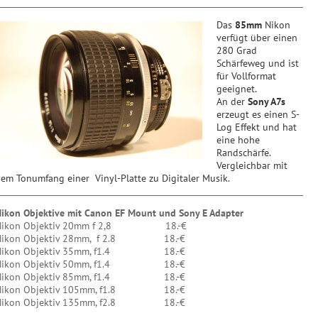
Das
85mm
Nikon
verfügt über einen
280 Grad
Schärfeweg und ist
für Vollformat
geeignet.
An der
Sony A7s
erzeugt es einen S-
Log Effekt und hat
eine hohe
Randschärfe.
Vergleichbar mit
em Tonumfang einer Vinyl-Platte zu Digitaler Musik.
ikon Objektive mit Canon EF Mount und Sony E Adapter
Nikon Objektiv 20mm f 2,8 18.-€
Nikon Objektiv 28mm, f 2.8 18.-€
Nikon Objektiv 35mm, f1.4 18.-€
Nikon Objektiv 50mm, f1.4 18.-€
Nikon Objektiv 85mm, f1.4 18.-€
Nikon Objektiv 105mm, f1.8 18.-€
Nikon Objektiv 135mm, f2.8 18.-€