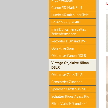
Rigs / Adapter
L
Canon 5D Mark 3 - 4
Lumix 4K mit super Tele
GoPro 9 / 6 / Yi 4K
mini DV Kamera , altes
Zeilenfernsehen
Recorder HDV und DV
Objektive Sony
Objektive Canon DSLR
Vintage Objektive Nikon
DSLR
Objektive Zeiss T 1,5
Camcorder Zubehör
Speicher Cards SXS SD CF
Schulter Riggs / Easy Rig
Filter Vario ND und 4x4