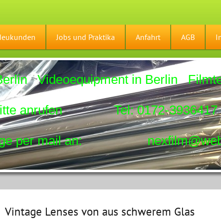
Neukunden
Jobs und Praktika
Anfahrt
AGB
I
rlin Videoequipment in Berlin Filmte
fen Tel: 0172-393641
 mail an: nexfilm@web.
Vintage Lenses von aus schwerem Glas