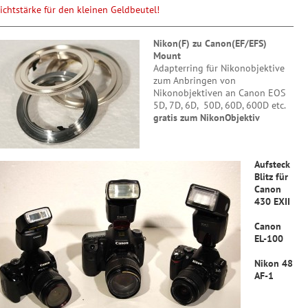
ichtstärke für den kleinen Geldbeutel!
Nikon(F) zu Canon(EF/EFS)
Mount
Adapterring für Nikonobjektive
zum Anbringen von
Nikonobjektiven an Canon EOS
5D, 7D, 6D, 50D, 60D, 600D etc.
gratis zum NikonObjektiv
Aufsteck
Blitz für
Canon
430 EXI
I
Canon
EL-100
Nikon 48
AF-1