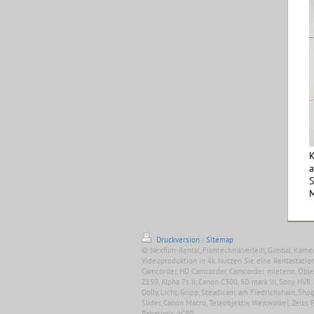
K
a
S
M
Druckversion
|
Sitemap
© Nexfilm-Rental, Filmtechnikverleih, Gimbal, Kame
Videoproduktion in 4k. Nutzen Sie eine Rentastation
Camcorder, HD Camcorder, Camcorder mietenn, Objek
Z150, Alpha 7s II, Canon C300, 5D mark III, Sony HVR 
Dolly, Licht, Gripp, Steadicam, am Fiedrichshain, Sh
Slider, Canon Macro, Teleobjektiv, Weitwinkel, Zeiss 
Pabasonic AC90