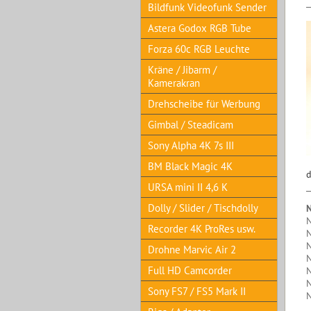
Bildfunk Videofunk Sender
Astera Godox RGB Tube
Forza 60c RGB Leuchte
Kräne / Jibarm /
Kamerakran
Drehscheibe für Werbung
Gimbal / Steadicam
Sony Alpha 4K 7s III
BM Black Magic 4K
d
URSA mini II 4,6 K
Dolly / Slider / Tischdolly
N
Recorder 4K ProRes usw.
Drohne Marvic Air 2
Full HD Camcorder
Sony FS7 / FS5 Mark II