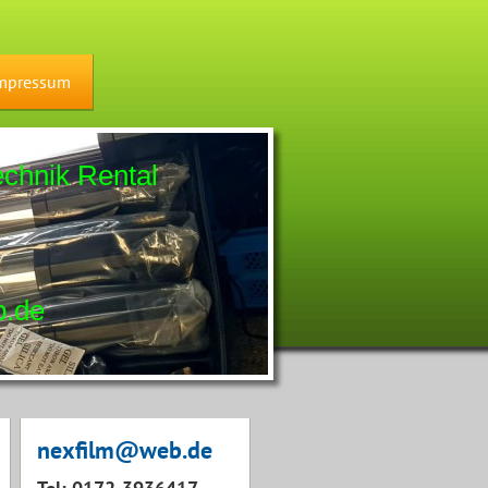
mpressum
chnik Rental
7
de
nexfilm@web.de